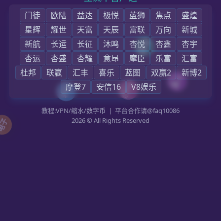
首页
公司信息
集团业务