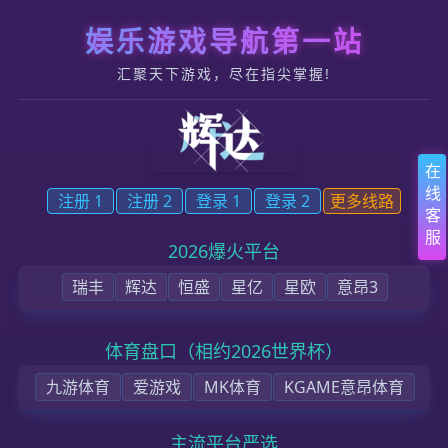
跳转到内容
辉达 - 会员平台中心 | 正规游戏注册Top1
首页
公司信息
集团业务
解决方案
联系我们